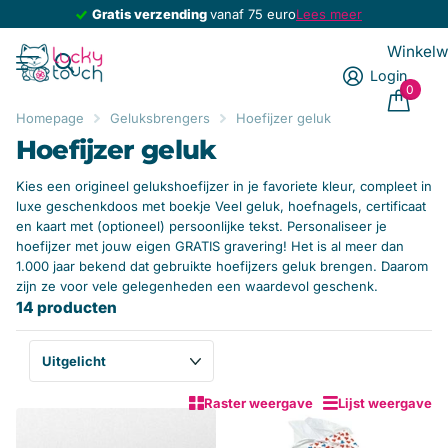
Gratis verzending
Gratis verzending
vanaf 75 euro
Lees meer
Winkel
Login
0
Homepage
Geluksbrengers
Hoefijzer geluk
Hoefijzer geluk
Kies een origineel gelukshoefijzer in je favoriete kleur, compleet in
luxe geschenkdoos met boekje Veel geluk, hoefnagels, certificaat
en kaart met (optioneel) persoonlijke tekst. Personaliseer je
hoefijzer met jouw eigen GRATIS gravering! Het is al meer dan
1.000 jaar bekend dat gebruikte hoefijzers geluk brengen. Daarom
zijn ze voor vele gelegenheden een waardevol geschenk.
14 producten
Raster weergave
Lijst weergave