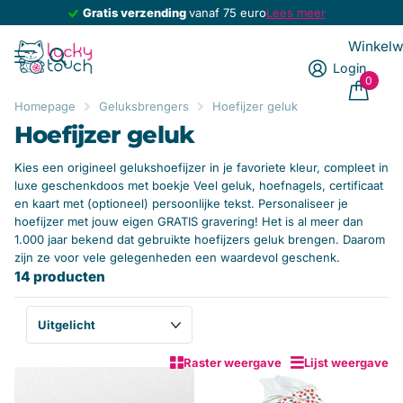
Gratis verzending
Gratis verzending
vanaf 75 euro
Lees meer
Winkel
Login
0
Homepage
Geluksbrengers
Hoefijzer geluk
Hoefijzer geluk
Kies een origineel gelukshoefijzer in je favoriete kleur, compleet in
luxe geschenkdoos met boekje Veel geluk, hoefnagels, certificaat
en kaart met (optioneel) persoonlijke tekst. Personaliseer je
hoefijzer met jouw eigen GRATIS gravering! Het is al meer dan
1.000 jaar bekend dat gebruikte hoefijzers geluk brengen. Daarom
zijn ze voor vele gelegenheden een waardevol geschenk.
14 producten
Raster weergave
Lijst weergave