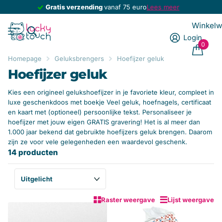
Gratis verzending
Gratis verzending
vanaf 75 euro
Lees meer
Winkel
Login
0
Homepage
Geluksbrengers
Hoefijzer geluk
Hoefijzer geluk
Kies een origineel gelukshoefijzer in je favoriete kleur, compleet in
luxe geschenkdoos met boekje Veel geluk, hoefnagels, certificaat
en kaart met (optioneel) persoonlijke tekst. Personaliseer je
hoefijzer met jouw eigen GRATIS gravering! Het is al meer dan
1.000 jaar bekend dat gebruikte hoefijzers geluk brengen. Daarom
zijn ze voor vele gelegenheden een waardevol geschenk.
14 producten
Raster weergave
Lijst weergave