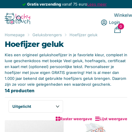
Gratis verzending
Gratis verzending
vanaf 75 euro
Lees meer
Winkel
Login
0
Homepage
Geluksbrengers
Hoefijzer geluk
Hoefijzer geluk
Kies een origineel gelukshoefijzer in je favoriete kleur, compleet in
luxe geschenkdoos met boekje Veel geluk, hoefnagels, certificaat
en kaart met (optioneel) persoonlijke tekst. Personaliseer je
hoefijzer met jouw eigen GRATIS gravering! Het is al meer dan
1.000 jaar bekend dat gebruikte hoefijzers geluk brengen. Daarom
zijn ze voor vele gelegenheden een waardevol geschenk.
14 producten
Raster weergave
Lijst weergave