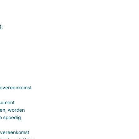
);
n overeenkomst
nsument
oten, worden
o spoedig
 overeenkomst