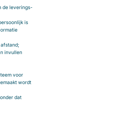
 de leverings-
ersoonlijk is
formatie
 afstand;
n invullen
steem voor
 gemaakt wordt
zonder dat