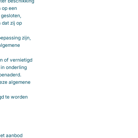
ter beschikking
n op een
 gesloten,
at zij op
epassing zijn,
 algemene
n of vernietigd
in onderling
 benaderd.
 deze algemene
gd te worden
het aanbod