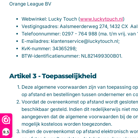
Orange League BV
Webwinkel: Lucky Touch (
www.luckytouch.nl
)
Vestigingsadres: Aalsmeerderweg 274, 1432 CX Aal
Telefoonnummer: 0297 - 764 988 (ma. t/m vrij. van 1
E-mailadres:
klantenservice@luckytouch.nl;
KvK-nummer: 34365298;
BTW-identificatienummer: NL821499300B01.
Artikel 3 - Toepasselijkheid
Deze algemene voorwaarden zijn van toepassing op
op afstand en bestellingen tussen ondernemer en c
Voordat de overeenkomst op afstand wordt geslote
beschikbaar gesteld. Indien dit redelijkerwijs niet 
aangegeven dat de algemene voorwaarden bij de ond
mogelijk kosteloos worden toegezonden.
Indien de overeenkomst op afstand elektronisch word
9,5