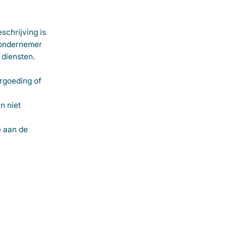
schrijving is
 ondernemer
diensten.
ergoeding of
n niet
e aan de