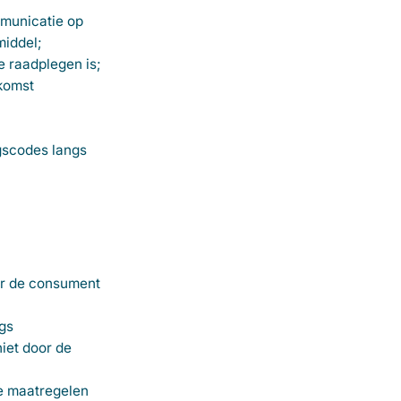
mmunicatie op
middel;
e raadplegen is;
komst
gscodes langs
or de consument
gs
iet door de
he maatregelen