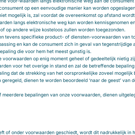
mene voor-waarden langs elektronische weg aan de consument 
e consument op een eenvoudige manier kan worden opgeslage
niet mogelijk is, zal voordat de overeenkomst op afstand wordt
den langs elektronische weg kan worden kennisgenomen en d
of op andere wijze kosteloos zullen worden toegezonden.
n tevens specifieke product- of diensten-voorwaarden van to
passing en kan de consument zich in geval van tegenstrijdige
paling die voor hem het meest gunstig is.
voorwaarden op enig moment geheel of gedeeltelijk nietig zij
den voor het overige in stand en zal de betreffende bepaling 
ing dat de strekking van het oorspronkelijke zoveel mogelijk
jn geregeld, dienen te worden beoordeeld ‘naar de geest’ van
 of meerdere bepalingen van onze voorwaarden, dienen uitgele
ft of onder voorwaarden geschiedt, wordt dit nadrukkelijk in 