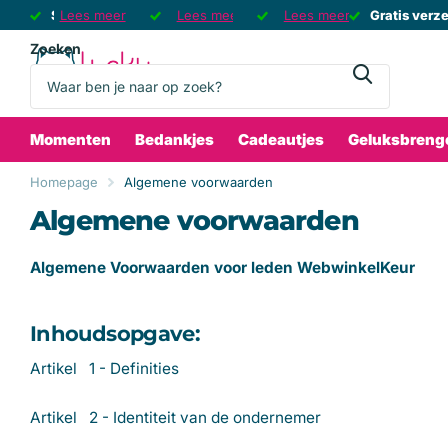
Sinds 2008 de Grootste Gelukswinkel
Lees meer
Sinds 2008 de Grootste Gelukswinkel
Gratis verzending
Gratis verzending
Lees meer
Gratis geluksbrenger
Gratis geluksbrenger
Lees meer
vanaf 75 euro
🍀
Gratis verz
Gratis verz
bij e
Zoeken
Momenten
Bedankjes
Cadeautjes
Geluksbreng
Homepage
Algemene voorwaarden
Algemene voorwaarden
Algemene Voorwaarden voor leden WebwinkelKeur
Inhoudsopgave:
Artikel 1 - Definities
Artikel 2 - Identiteit van de ondernemer