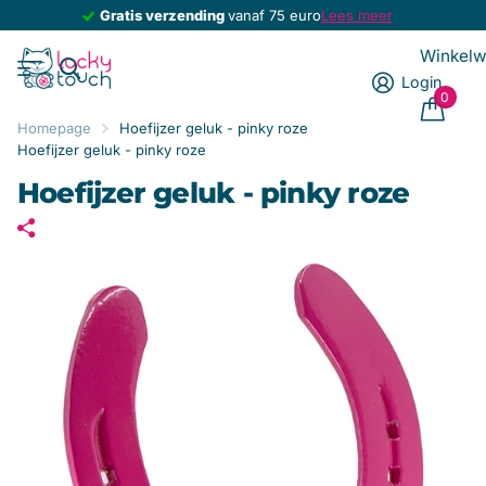
 75 euro
Lees meer
Gratis geluksbrenger
Gratis geluksbrenger
bij elke 
Winkel
Login
0
Homepage
Hoefijzer geluk - pinky roze
Hoefijzer geluk - pinky roze
Hoefijzer geluk - pinky roze