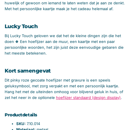
huwelijk of gewoon om iemand te laten weten dat je aan ze denkt.
Met het persoonlijke kaartje maak je het cadeau helemaal af.
Lucky Touch
Bij Lucky Touch geloven we dat het de kleine dingen zijn die het
doen 🍀 Een hoefijzer aan de muur, een kaartje met een paar
persoonlijke woorden, het zijn juist deze eenvoudige gebaren die
het meeste betekenen.
Kort samengevat
Dit pinky roze gecoate hoefijzer met gravure is een speels
geluksymbool, met zorg verpakt en met een persoonlijk kaartje.
Hang het met de uiteinden omhoog voor blijvend geluk in huis, of
zet het neer in de optionele
hoefijzer standaard (design display)
.
Productdetails
SKU:
7.10.014
Materiaal:
metaal