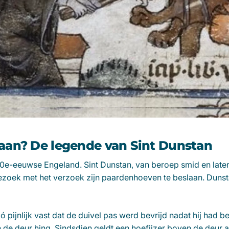
aan? De legende van Sint Dunstan
 10e-eeuwse Engeland. Sint Dunstan, van beroep smid en late
ezoek met het verzoek zijn paardenhoeven te beslaan. Dunst
zó pijnlijk vast dat de duivel pas werd bevrijd nadat hij had 
 de deur hing. Sindsdien geldt een hoefijzer boven de deur 