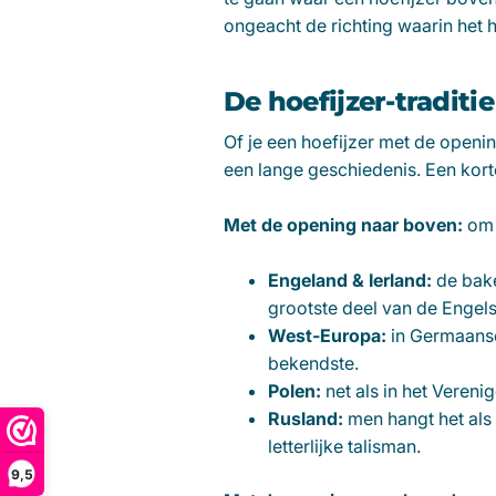
ongeacht de richting waarin het 
De hoefijzer-traditi
Of je een hoefijzer met de openi
een lange geschiedenis. Een kort
Met de opening naar boven:
om 
Engeland & Ierland:
de bake
grootste deel van de Engel
West-Europa:
in Germaanse
bekendste.
Polen:
net als in het Vereni
Rusland:
men hangt het als 
letterlijke talisman.
9,5