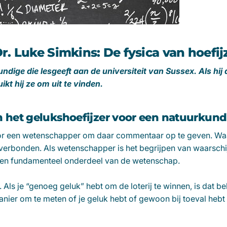
. Luke Simkins: De fysica van hoefij
undige die lesgeeft aan de universiteit van Sussex. Als hi
uikt hij ze om uit te vinden.
n het gelukshoefijzer voor een natuurkund
oor een wetenschapper om daar commentaar op te geven. Waar
erbonden. Als wetenschapper is het begrijpen van waarschijnl
 een fundamenteel onderdeel van de wetenschap.
 Als je “genoeg geluk” hebt om de loterij te winnen, is dat be
manier om te meten of je geluk hebt of gewoon bij toeval he