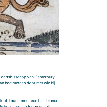
r aartsbisschop van Canterbury,
an had meteen door met wie hij
beloofd nooit meer een huis binnen
als bescherming tegen onheil,