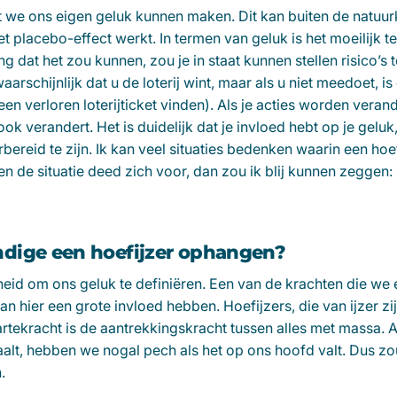
 we ons eigen geluk kunnen maken. Dit kan buiten de natuur
 placebo-effect werkt. In termen van geluk is het moeilijk t
g dat het zou kunnen, zou je in staat kunnen stellen risico’s 
rschijnlijk dat u de loterij wint, maar als u niet meedoet, is
en verloren loterijticket vinden). Als je acties worden veran
ook verandert. Het is duidelijk dat je invloed hebt op je gelu
rbereid te zijn. Ik kan veel situaties bedenken waarin een ho
en de situatie deed zich voor, dan zou ik blij kunnen zeggen: “
dige een hoefijzer ophangen?
eid om ons geluk te definiëren. Een van de krachten die we
 hier een grote invloed hebben. Hoefijzers, die van ijzer z
tekracht is de aantrekkingskracht tussen alles met massa. A
lt, hebben we nogal pech als het op ons hoofd valt. Dus zou
.