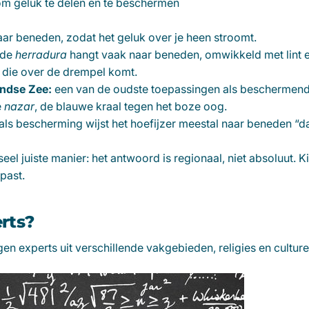
m geluk te delen en te beschermen
aar beneden, zodat het geluk over je heen stroomt.
de
herradura
hangt vaak naar beneden, omwikkeld met lint 
 die over de drempel komt.
ndse Zee:
een van de oudste toepassingen als beschermend
e
nazar
, de blauwe kraal tegen het boze oog.
als bescherming wijst het hoefijzer meestal naar beneden “d
eel juiste manier: het antwoord is regionaal, niet absoluut. 
 past.
rts?
 experts uit verschillende vakgebieden, religies en culturen.