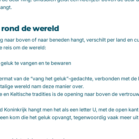
hangt.
e rond de wereld
ng naar boven of naar beneden hangt, verschilt per land en c
e reis om de wereld:
geluk te vangen en te bewaren
rmat van de “vang het geluk”-gedachte, verbonden met de l
stalige wereld nam deze manier over.
 en Keltische tradities is de opening naar boven de vertrou
gd Koninkrijk hangt men het als een letter U, met de open ka
een kom die het geluk opvangt, tegenwoordig vaak meer uit r