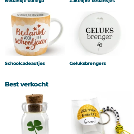
Bedankje collega
Zakelijke bedankjes
Schoolcadeautjes
Geluksbrengers
Best verkocht