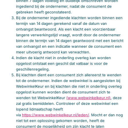
binnen 7 dagen volledig en duidelijk omschreven worden
ingediend bij de ondernemer, nadat de consument de
gebreken heeft geconstateerd.
Bij de ondernemer ingediende klachten worden binnen een
termijn van 14 dagen gerekend vanaf de datum van
ontvangst beantwoord. Als een klacht een voorzienbaar
langere verwerkingstijd vraagt, wordt door de ondernemer
binnen de termijn van 14 dagen geantwoord met een bericht
van ontvangst en een indicatie wanneer de consument een
meer uitvoerig antwoord kan verwachten.
Indien de klacht niet in onderling overleg kan worden
opgelost ontstaat een geschil dat vatbaar is voor de
geschillenregeling.
Bij klachten dient een consument zich allereerst te wenden
tot de ondernemer. Indien de webwinkel is aangesloten bij
WebwinkelKeur en bij klachten die niet in onderling overleg
opgelost kunnen worden dient de consument zich te
wenden tot WebwinkelKeur
(www.webwinkelkeur.nl)
, deze
zal gratis bemiddelen. Controleer of deze webwinkel een
lopend lidmaatschap heeft
via
https://www.webwinkelkeur.nl/leden/
. Mocht er dan nog
niet tot een oplossing gekomen worden, heeft de
consument de mogelijkheid om zijn klacht te laten