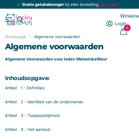
Gratis geluksbrenger
Gratis geluksbrenger
bij elke bestelling
Lees meer
Winkel
Login
0
Homepage
Algemene voorwaarden
Algemene voorwaarden
Algemene Voorwaarden voor leden WebwinkelKeur
Inhoudsopgave:
Artikel 1 - Definities
Artikel 2 - Identiteit van de ondernemer
Artikel 3 - Toepasselijkheid
Artikel 4 - Het aanbod