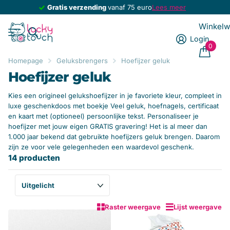
Gratis verzending
Gratis verzending
vanaf 75 euro
Lees meer
Winkel
Login
0
Homepage
Geluksbrengers
Hoefijzer geluk
Hoefijzer geluk
Kies een origineel gelukshoefijzer in je favoriete kleur, compleet in
luxe geschenkdoos met boekje Veel geluk, hoefnagels, certificaat
en kaart met (optioneel) persoonlijke tekst. Personaliseer je
hoefijzer met jouw eigen GRATIS gravering! Het is al meer dan
1.000 jaar bekend dat gebruikte hoefijzers geluk brengen. Daarom
zijn ze voor vele gelegenheden een waardevol geschenk.
14 producten
Raster weergave
Lijst weergave