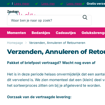
Sinds 2008 de Grootste Gelukswinkel
Lees meer
Sinds 2008 de Grootste Gelukswinkel
Gratis verzending
Gratis verzending
Lees meer
Gratis geluksbrenger
Gratis geluksbrenger
Lees meer
vanaf 75 euro
🍀
Gratis verz
Gratis verz
bij e
Zoeken
Momenten
Bedankjes
Cadeautjes
Geluksbreng
Homepage
Verzenden, Annuleren of Retourneren
Verzenden, Annuleren of Reto
Pakket of briefpost vertraagd? Wacht nog even af
Het is in deze periode helaas onvermijdelijk dat een aant
dit vervelend is. We zien momenteel dat een (klein) deel 
het sorteerproces zitten om bij je afgeleverd te worden.
Oorzaak van de vertraagde levering: