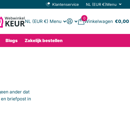
Klantenservice
NL (EUR €)
Menu
0
NL (EUR €)
Menu
Winkelwagen
€0,00
Blogs
Zakelijk bestellen
 geen ander dat
en briefpost in