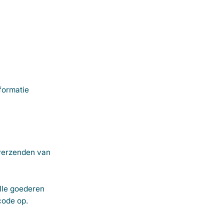
formatie
 verzenden van
alle goederen
code op.