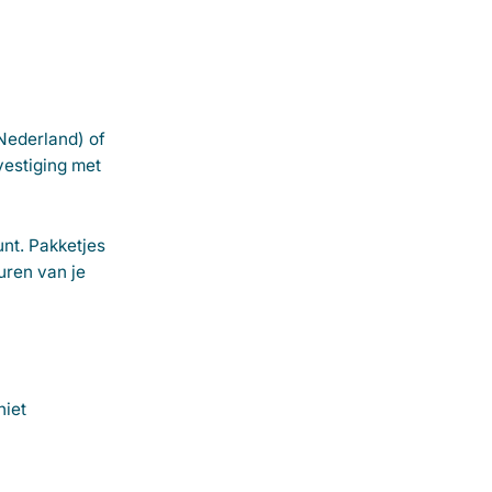
 Nederland) of
evestiging met
nt. Pakketjes
uren van je
niet