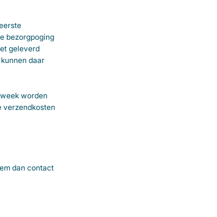
eerste
de bezorgpoging
et geleverd
n kunnen daar
 1 week worden
de verzendkosten
eem dan contact