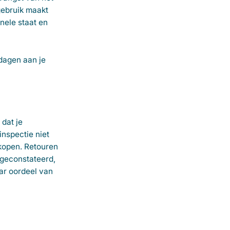
gebruik maakt
nele staat en
 dagen aan je
 dat je
inspectie niet
rkopen. Retouren
 geconstateerd,
ar oordeel van