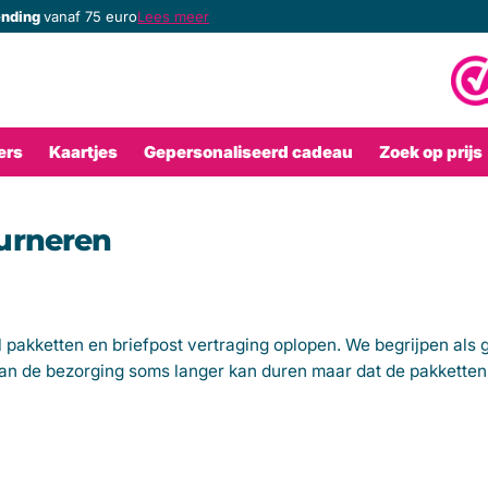
ending
ending
lke bestelling
vanaf 75 euro
Lees meer
ers
Kaartjes
Gepersonaliseerd cadeau
Zoek op prijs
urneren
al pakketten en briefpost vertraging oplopen. We begrijpen als
van de bezorging soms langer kan duren maar dat de pakketten 