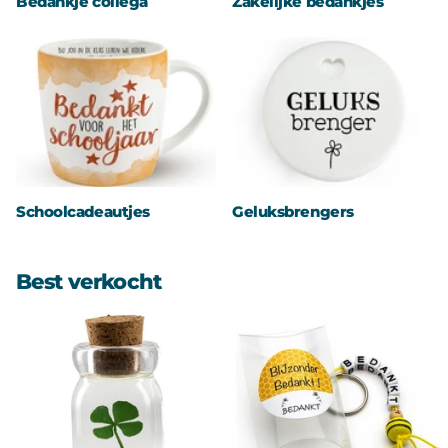
Bedankje collega
Zakelijke bedankjes
Schoolcadeautjes
Geluksbrengers
Best verkocht