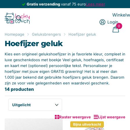
Gratis verzending
Gratis verzending
vanaf 75 euro
Lees meer
Winkel
Login
0
Homepage
Geluksbrengers
Hoefijzer geluk
Hoefijzer geluk
Kies een origineel gelukshoefijzer in je favoriete kleur, compleet in
luxe geschenkdoos met boekje Veel geluk, hoefnagels, certificaat
en kaart met (optioneel) persoonlijke tekst. Personaliseer je
hoefijzer met jouw eigen GRATIS gravering! Het is al meer dan
1.000 jaar bekend dat gebruikte hoefijzers geluk brengen. Daarom
zijn ze voor vele gelegenheden een waardevol geschenk.
14 producten
Raster weergave
Lijst weergave
Bijna uitverkocht