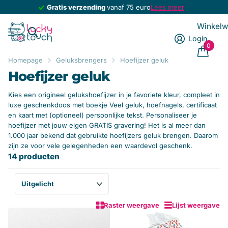
Gratis verzending
Gratis verzending
vanaf 75 euro
Lees meer
Winkel
Login
0
Homepage
Geluksbrengers
Hoefijzer geluk
Hoefijzer geluk
Kies een origineel gelukshoefijzer in je favoriete kleur, compleet in
luxe geschenkdoos met boekje Veel geluk, hoefnagels, certificaat
en kaart met (optioneel) persoonlijke tekst. Personaliseer je
hoefijzer met jouw eigen GRATIS gravering! Het is al meer dan
1.000 jaar bekend dat gebruikte hoefijzers geluk brengen. Daarom
zijn ze voor vele gelegenheden een waardevol geschenk.
14 producten
Raster weergave
Lijst weergave