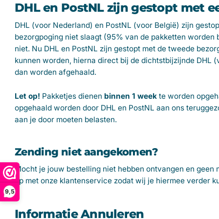
DHL en PostNL zijn gestopt met 
DHL (voor Nederland) en PostNL (voor België) zijn gesto
bezorgpoging niet slaagt (95% van de pakketten worden b
niet. Nu DHL en PostNL zijn gestopt met de tweede bezor
kunnen worden, hierna direct bij de dichtstbijzijnde DHL 
dan worden afgehaald.
Let
op!
Pakketjes dienen
binnen 1 week
te worden opgeha
opgehaald worden door DHL en PostNL aan ons teruggezond
aan je door moeten belasten.
Zending niet aangekomen?
Mocht je jouw bestelling niet hebben ontvangen en geen m
op met onze klantenservice zodat wij je hiermee verder k
9,5
Informatie Annuleren