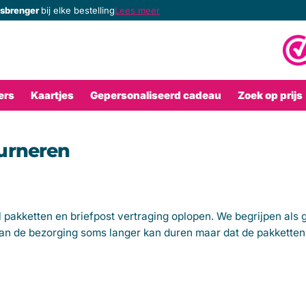
ksbrenger
ksbrenger
lke bestelling
bij elke bestelling
Lees meer
ers
Kaartjes
Gepersonaliseerd cadeau
Zoek op prijs
urneren
al pakketten en briefpost vertraging oplopen. We begrijpen als
van de bezorging soms langer kan duren maar dat de pakketten 