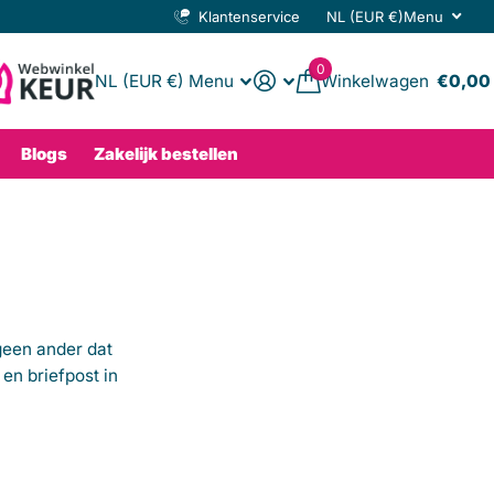
Klantenservice
NL (EUR €)
Menu
0
NL (EUR €)
Menu
Winkelwagen
€0,00
Blogs
Zakelijk bestellen
 geen ander dat
en briefpost in