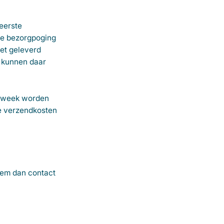
eerste
de bezorgpoging
et geleverd
n kunnen daar
 1 week worden
de verzendkosten
eem dan contact