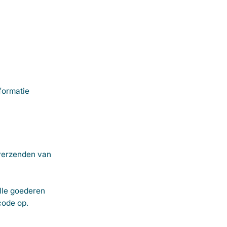
formatie
 verzenden van
alle goederen
code op.