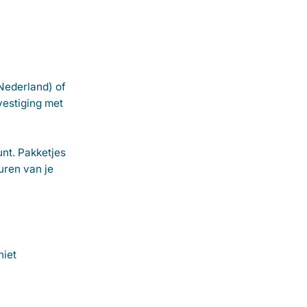
 Nederland) of
evestiging met
nt. Pakketjes
uren van je
niet