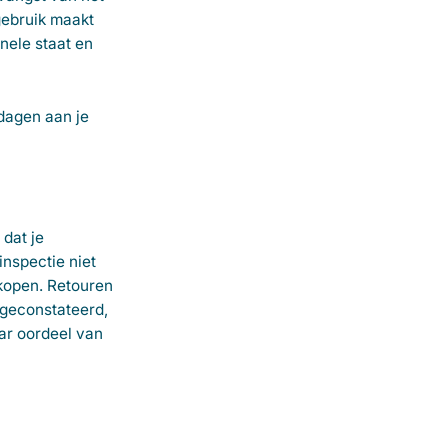
gebruik maakt
nele staat en
 dagen aan je
 dat je
inspectie niet
rkopen. Retouren
 geconstateerd,
ar oordeel van