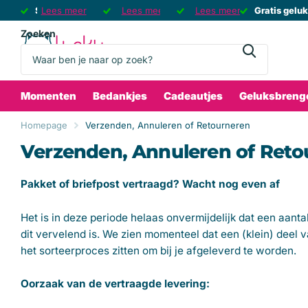
Sinds 2008 de Grootste Gelukswinkel
Lees meer
Sinds 2008 de Grootste Gelukswinkel
Gratis verzending
Gratis verzending
Lees meer
Gratis geluksbrenger
Gratis geluksbrenger
Lees meer
vanaf 75 euro
🍀
Gratis gelu
Gratis gelu
bij e
Zoeken
Momenten
Bedankjes
Cadeautjes
Geluksbreng
Homepage
Verzenden, Annuleren of Retourneren
Verzenden, Annuleren of Reto
Pakket of briefpost vertraagd? Wacht nog even af
Het is in deze periode helaas onvermijdelijk dat een aant
dit vervelend is. We zien momenteel dat een (klein) deel 
het sorteerproces zitten om bij je afgeleverd te worden.
Oorzaak van de vertraagde levering: