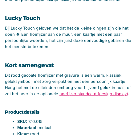
Lucky Touch
Bij Lucky Touch geloven we dat het de kleine dingen zijn die het
doen 🍀 Een hoefijzer aan de muur, een kaartje met een paar
persoonlijke woorden, het zijn juist deze eenvoudige gebaren die
het meeste betekenen.
Kort samengevat
Dit rood gecoate hoefijzer met gravure is een warm, klassiek
geluksymbool, met zorg verpakt en met een persoonlijk kaartje.
Hang het met de uiteinden omhoog voor blijvend geluk in huis, of
zet het neer in de optionele
hoefijzer standaard (design display
)
.
Productdetails
SKU:
7.10.015
Materiaal:
metaal
Kleur
: rood