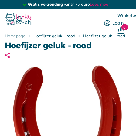
Gratis geluksbrenger
Gratis geluksbrenger
bij elke bestelling
Lees meer
Winkel
Login
0
Homepage
Hoefijzer geluk - rood
Hoefijzer geluk - rood
Hoefijzer geluk - rood